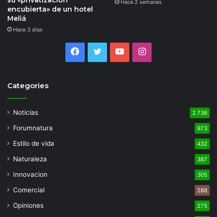
su «privatización
Hace 2 semanas
encubierta» de un hotel
Meliá
Hace 3 días
Facebook
Twitter
YouTube
Instagram
Categories
Noticias
2.736
Forumnatura
973
Estilo de vida
432
Naturaleza
387
Innovacion
305
Comercial
288
Opiniones
275