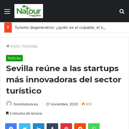
Menú
B
p
Turismo degenerativo: ¿quién es el culpable, el turismo o los turistas?
Inicio
/
Noticias
Noticias
Sevilla reúne a las startups
más innovadoras del sector
turístico
forumnatura.eu
27 noviembre, 2020
919
2 minutos de lectura
Facebook
Twitter
LinkedIn
Tumblr
Pinterest
Reddit
WhatsApp