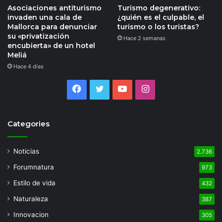
Asociaciones antiturismo
Turismo degenerativo:
invaden una cala de
¿quién es el culpable, el
Mallorca para denunciar
turismo o los turistas?
su «privatización
Hace 2 semanas
encubierta» de un hotel
Meliá
Hace 4 días
Facebook
Twitter
YouTube
Instagram
Categories
Noticias
2.736
Forumnatura
973
Estilo de vida
432
Naturaleza
387
Innovacion
305