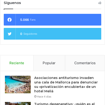
Síguenos
5.066
Fans
0
Seguidores
Reciente
Popular
Comentarios
Asociaciones antiturismo invaden
una cala de Mallorca para denunciar
su «privatización encubierta» de un
hotel Meliá
Hace 4 días
Turismo degenerativo: ¿quién es el