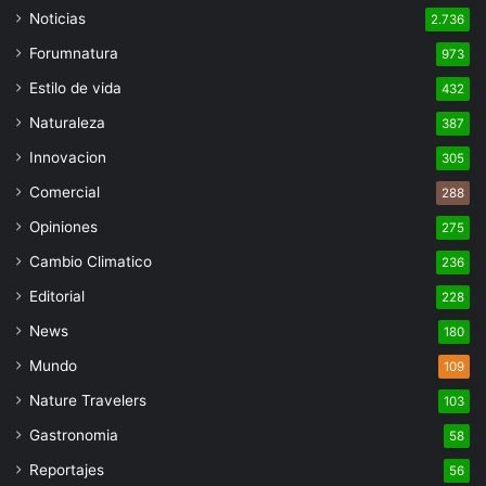
Noticias
2.736
Forumnatura
973
Estilo de vida
432
Naturaleza
387
Innovacion
305
Comercial
288
Opiniones
275
Cambio Climatico
236
Editorial
228
News
180
Mundo
109
Nature Travelers
103
Gastronomia
58
Reportajes
56