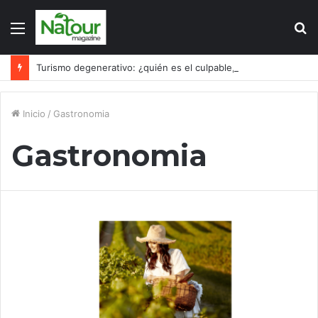
Menú
B
p
Turismo degenerativo: ¿quién es el culpable, el turismo o los turistas?
Inicio
/
Gastronomia
Gastronomia