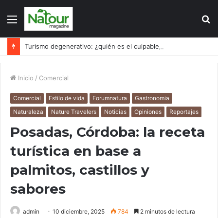
Menú
B
p
Turismo degenerativo: ¿quién es el culpable, el turismo o los turistas?
Inicio
/
Comercial
Comercial
Estilo de vida
Forumnatura
Gastronomia
Naturaleza
Nature Travelers
Noticias
Opiniones
Reportajes
Posadas, Córdoba: la receta
turística en base a
palmitos, castillos y
sabores
admin
10 diciembre, 2025
784
2 minutos de lectura