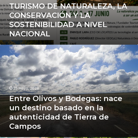
TURISMO DE NATURALEZA, LA
NIVEL
NACIONAL
CONSERVACIÓN Y LA
SOSTENIBILIDAD A NIVEL
NACIONAL
Entre
Olivos
y
Bodegas:
nace
un
destino
25 mayo, 2026
basado
Entre Olivos y Bodegas: nace
en
la
un destino basado en la
autenticidad
autenticidad de Tierra de
de
Campos
Tierra
de