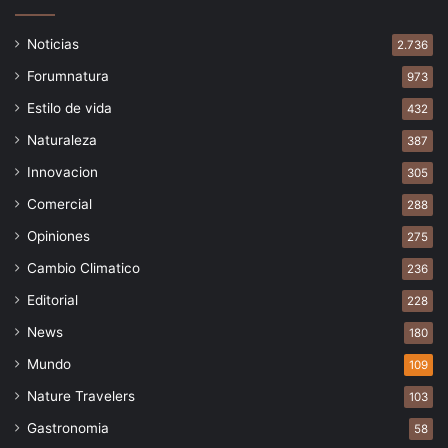
Noticias
2.736
Forumnatura
973
Estilo de vida
432
Naturaleza
387
Innovacion
305
Comercial
288
Opiniones
275
Cambio Climatico
236
Editorial
228
News
180
Mundo
109
Nature Travelers
103
Gastronomia
58