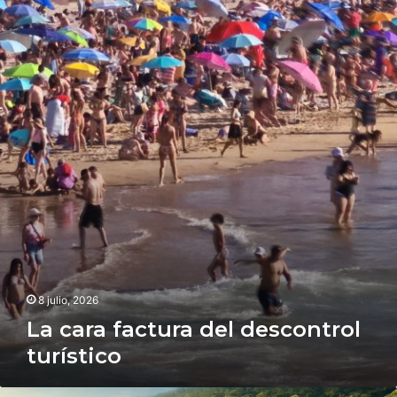
cara
factura
del
descontrol
turístico
8 julio, 2026
La cara factura del descontrol
turístico
Hotel