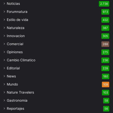
Noticias
2.736
Forumnatura
973
Estilo de vida
432
Naturaleza
387
Innovacion
305
Comercial
288
Opiniones
275
Cambio Climatico
236
Editorial
228
News
180
Mundo
109
Nature Travelers
103
Gastronomia
58
Reportajes
56