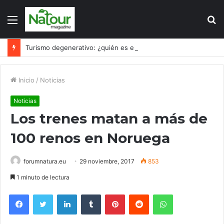
Menú
B
p
Turismo degenerativo: ¿quién es el culpable, el turismo o los turistas?
Inicio
/
Noticias
Noticias
Los trenes matan a más de
100 renos en Noruega
forumnatura.eu
29 noviembre, 2017
853
1 minuto de lectura
Facebook
Twitter
LinkedIn
Tumblr
Pinterest
Reddit
WhatsApp