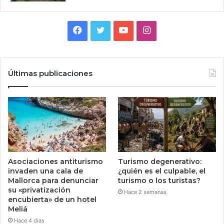
Facebook
Twitter
YouTube
Instagram
Últimas publicaciones
Asociaciones antiturismo
Turismo degenerativo:
invaden una cala de
¿quién es el culpable, el
Mallorca para denunciar
turismo o los turistas?
su «privatización
Hace 2 semanas
encubierta» de un hotel
Meliá
Hace 4 días