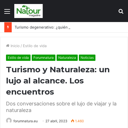
Menú
B
p
Turismo degenerativo: ¿quién es el culpable, el turismo o los turistas?
Inicio
/
Estilo de vida
Estilo de vida
Forumnatura
Naturaleza
Noticias
Turismo y Naturaleza: un
lujo al alcance. Los
encuentros
Dos conversaciones sobre el lujo de viajar y la
naturaleza
forumnatura.eu
27 abril, 2023
1.460