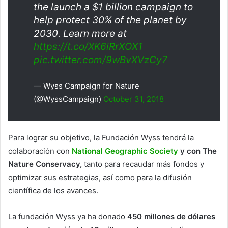
the launch a $1 billion campaign to
help protect 30% of the planet by
2030. Learn more at
https://t.co/XK6iRrXOX1
pic.twitter.com/9wBvXVzCy7
— Wyss Campaign for Nature
(@WyssCampaign)
October 31, 2018
Para lograr su objetivo, la Fundación Wyss tendrá la
colaboración con
National Geographic Society
y con The
Nature Conservacy,
tanto para recaudar más fondos y
optimizar sus estrategias, así como para la difusión
científica de los avances.
La fundación Wyss ya ha donado
450 millones de dólares