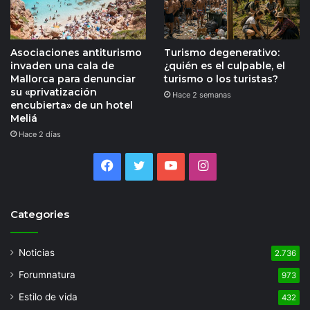
Asociaciones antiturismo
Turismo degenerativo:
invaden una cala de
¿quién es el culpable, el
Mallorca para denunciar
turismo o los turistas?
su «privatización
Hace 2 semanas
encubierta» de un hotel
Meliá
Hace 2 días
Facebook
Twitter
YouTube
Instagram
Categories
Noticias
2.736
Forumnatura
973
Estilo de vida
432