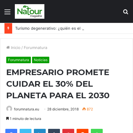
Menú
B
p
Turismo degenerativo: ¿quién es el culpable, el turismo o los turistas?
Inicio
/
Forumnatura
Forumnatura
Noticias
EMPRESARIO PROMETE
CUIDAR EL 30% DEL
PLANETA PARA EL 2030
forumnatura.eu
28 diciembre, 2018
872
1 minuto de lectura
Facebook
Twitter
LinkedIn
Tumblr
Pinterest
Reddit
WhatsApp