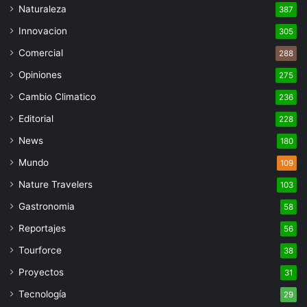
Naturaleza
387
Innovacion
305
Comercial
288
Opiniones
275
Cambio Climatico
236
Editorial
228
News
180
Mundo
109
Nature Travelers
103
Gastronomia
58
Reportajes
56
Tourforce
38
Proyectos
31
Tecnología
29