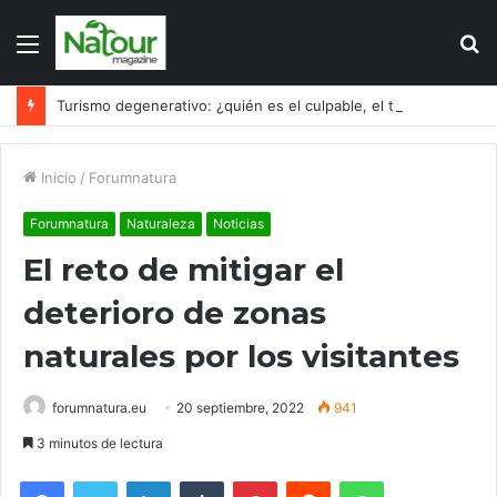
Menú
B
p
Turismo degenerativo: ¿quién es el culpable, el turismo o los turistas?
Inicio
/
Forumnatura
Forumnatura
Naturaleza
Noticias
El reto de mitigar el
deterioro de zonas
naturales por los visitantes
forumnatura.eu
20 septiembre, 2022
941
3 minutos de lectura
Facebook
Twitter
LinkedIn
Tumblr
Pinterest
Reddit
WhatsApp