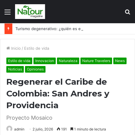
Menú
B
p
Turismo degenerativo: ¿quién es el culpable, el turismo o los turistas?
Inicio
/
Estilo de vida
Estilo de vida
Innovacion
Naturaleza
Nature Travelers
News
Noticias
Opiniones
Regenerar el Caribe de
Colombia: San Andres y
Providencia
Proyecto Mosaico
admin
2 julio, 2026
191
1 minuto de lectura