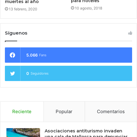
para hoteles
muertes al año
10 agosto, 2018
13 febrero, 2020
Síguenos
5.066
Fans
0
Seguidores
Reciente
Popular
Comentarios
Asociaciones antiturismo invaden
una cala de Mallorca para denunciar