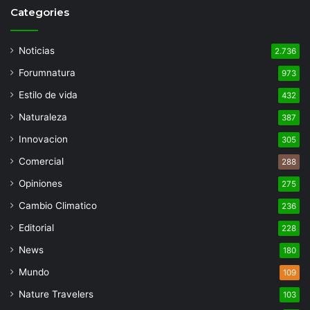
Categories
Noticias
2.736
Forumnatura
973
Estilo de vida
432
Naturaleza
387
Innovacion
305
Comercial
288
Opiniones
275
Cambio Climatico
236
Editorial
228
News
180
Mundo
109
Nature Travelers
103