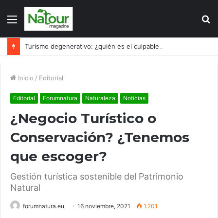
Menú
B
p
Turismo degenerativo: ¿quién es el culpable, el turismo o los turistas?
Inicio
/
Editorial
Editorial
Forumnatura
Naturaleza
Noticias
¿Negocio Turístico o
Conservación? ¿Tenemos
que escoger?
Gestión turística sostenible del Patrimonio
Natural
forumnatura.eu
16 noviembre, 2021
1.201