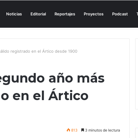
Noticias
Editorial
Reportajes
Proyectos
Podcast
n una cala de Mallorca para denunciar su «privatización encubierta» de 
álido registrado en el Ártico desde 1900
 segundo año más
o en el Ártico
813
3 minutos de lectura