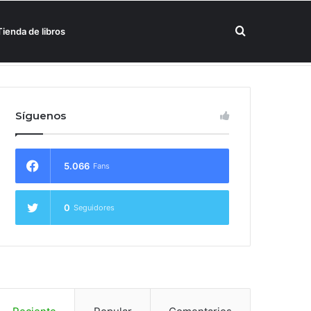
Buscar
Tienda de libros
un hotel Meliá
por
Síguenos
5.066
Fans
0
Seguidores