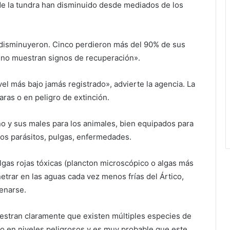
de la tundra han disminuido desde mediados de los
 disminuyeron. Cinco perdieron más del 90% de sus
«no muestran signos de recuperación».
l más bajo jamás registrado», advierte la agencia. La
aras o en peligro de extinción.
no y sus males para los animales, bien equipados para
r los parásitos, pulgas, enfermedades.
algas rojas tóxicas (plancton microscópico o algas más
etrar en las aguas cada vez menos frías del Ártico,
nenarse.
estran claramente que existen múltiples especies de
ico en niveles peligrosos y es muy probable que este