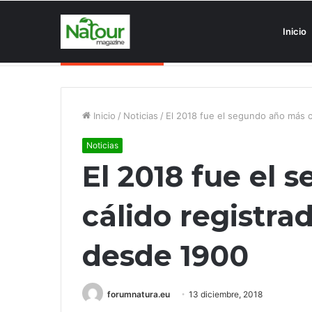
Inicio
Asociaciones antiturismo invade
Noticias de última hora
Inicio
/
Noticias
/
El 2018 fue el segundo año más c
Noticias
El 2018 fue el
cálido registrad
desde 1900
forumnatura.eu
13 diciembre, 2018