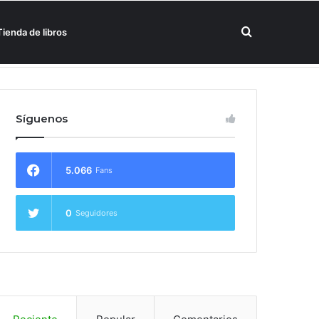
Buscar
Tienda de libros
por
Síguenos
5.066
Fans
0
Seguidores