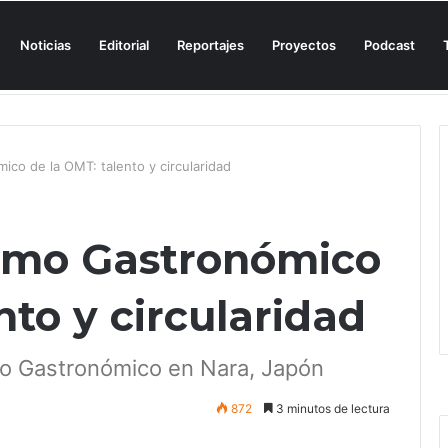
Noticias
Editorial
Reportajes
Proyectos
Podcast
el culpable, el turismo o los turistas?
ico de la OMT: talento y circularidad
ismo Gastronómico
nto y circularidad
mo Gastronómico en Nara, Japón
872
3 minutos de lectura