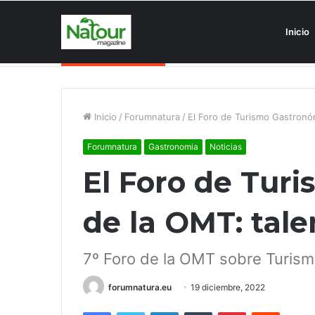
Inicio
Turismo degenerativo: ¿quién es 
Noticias de última hora
Inicio
/
Forumnatura
/
El Foro de Turismo Gastronóm
Forumnatura
Gastronomia
Noticias
El Foro de Tur
de la OMT: tale
7º Foro de la OMT sobre Turis
forumnatura.eu
19 diciembre, 2022
Facebook
Twitter
LinkedIn
Tumblr
Pinterest
Reddit