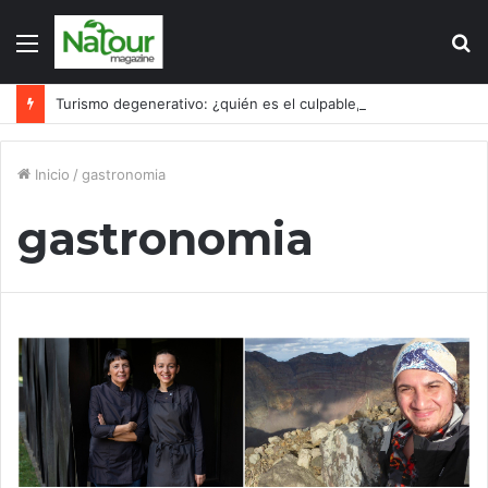
Menú
B
p
Turismo degenerativo: ¿quién es el culpable, el turismo o los turistas?
Inicio
/
gastronomia
gastronomia