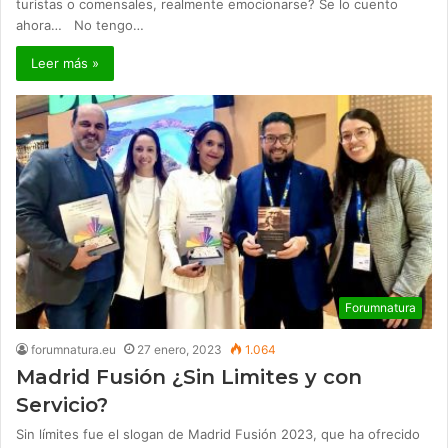
turistas o comensales, realmente emocionarse? Se lo cuento
ahora… No tengo…
Leer más »
Forumnatura
forumnatura.eu
27 enero, 2023
1.064
Madrid Fusión ¿Sin Limites y con
Servicio?
Sin límites fue el slogan de Madrid Fusión 2023, que ha ofrecido