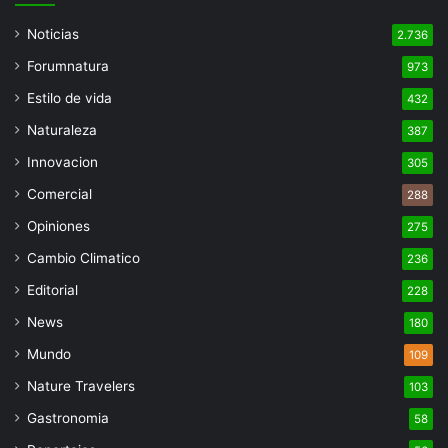
Noticias
2.736
Forumnatura
973
Estilo de vida
432
Naturaleza
387
Innovacion
305
Comercial
288
Opiniones
275
Cambio Climatico
236
Editorial
228
News
180
Mundo
109
Nature Travelers
103
Gastronomia
58