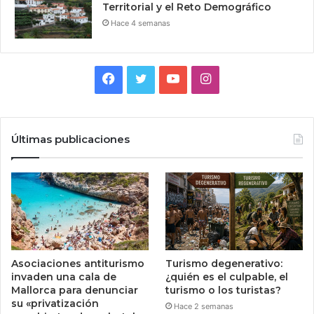
Territorial y el Reto Demográfico
Hace 4 semanas
Facebook
Twitter
YouTube
Instagram
Últimas publicaciones
Asociaciones antiturismo
Turismo degenerativo:
invaden una cala de
¿quién es el culpable, el
Mallorca para denunciar
turismo o los turistas?
su «privatización
Hace 2 semanas