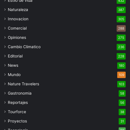
Estilo de vida
432
Naturaleza
387
Innovacion
305
Comercial
288
Opiniones
275
Cambio Climatico
236
Editorial
228
News
180
Mundo
109
Nature Travelers
103
Gastronomia
58
Reportajes
56
Tourforce
38
Proyectos
31