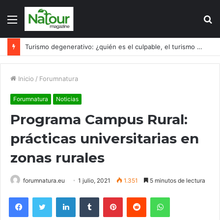
Menú
B
p
Turismo degenerativo: ¿quién es el culpable, el turismo o los turistas?
Inicio
/
Forumnatura
Forumnatura
Noticias
Programa Campus Rural:
prácticas universitarias en
zonas rurales
forumnatura.eu
1 julio, 2021
1.351
5 minutos de lectura
Facebook
Twitter
LinkedIn
Tumblr
Pinterest
Reddit
WhatsApp