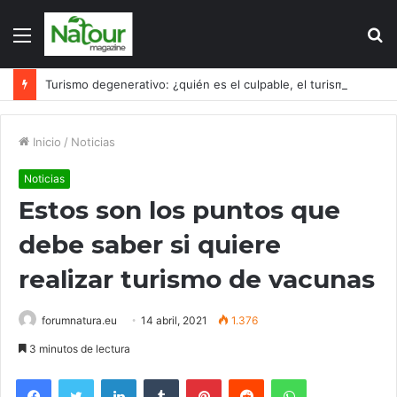
Menú
B
p
Turismo degenerativo: ¿quién es el culpable, el turismo o los turistas?
Inicio
/
Noticias
Noticias
Estos son los puntos que
debe saber si quiere
realizar turismo de vacunas
forumnatura.eu
14 abril, 2021
1.376
3 minutos de lectura
Facebook
Twitter
LinkedIn
Tumblr
Pinterest
Reddit
WhatsApp