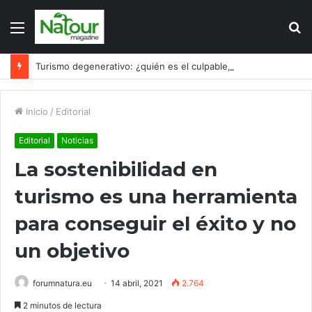
Menú
B
p
Turismo degenerativo: ¿quién es el culpable, el turismo o los turistas?
Inicio
/
Editorial
Editorial
Noticias
La sostenibilidad en
turismo es una herramienta
para conseguir el éxito y no
un objetivo
forumnatura.eu
14 abril, 2021
2.764
2 minutos de lectura