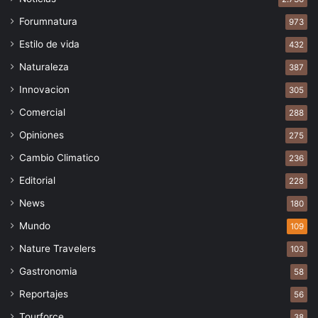
Forumnatura
973
Estilo de vida
432
Naturaleza
387
Innovacion
305
Comercial
288
Opiniones
275
Cambio Climatico
236
Editorial
228
News
180
Mundo
109
Nature Travelers
103
Gastronomia
58
Reportajes
56
Tourforce
38