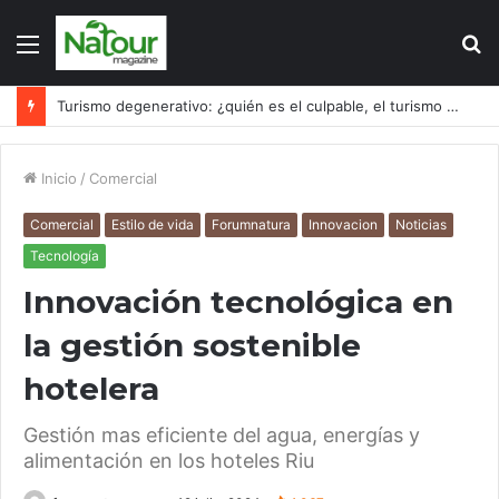
Menú
B
p
Turismo degenerativo: ¿quién es el culpable, el turismo o los turistas?
Inicio
/
Comercial
Comercial
Estilo de vida
Forumnatura
Innovacion
Noticias
Tecnología
Innovación tecnológica en
la gestión sostenible
hotelera
Gestión mas eficiente del agua, energías y
alimentación en los hoteles Riu