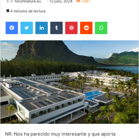
forumnatura.eu
12 julio, 2024
1.067
4 minutos de lectura
Facebook
Twitter
LinkedIn
Tumblr
Pinterest
Reddit
WhatsApp
NR: Nos ha parecido muy interesante y que aporta