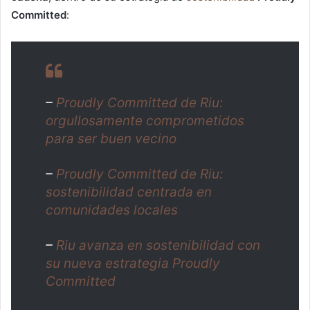
Committed
:
–
Proudly Committed de Riu:
orgullosamente comprometidos
para ser buen vecino
–
Proudly Committed de Riu:
sostenibilidad centrada en
comunidades locales
–
Riu avanza en sostenibilidad con
su nueva estrategia Proudly
Committed