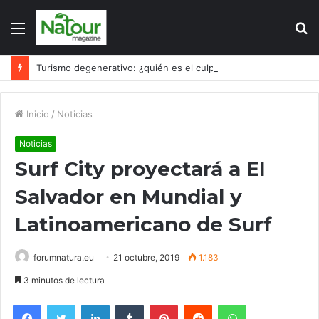
Menú
B
p
Turismo degenerativo: ¿quién es el culpable, el turismo o los turistas?
Inicio
/
Noticias
Noticias
Surf City proyectará a El
Salvador en Mundial y
Latinoamericano de Surf
forumnatura.eu
21 octubre, 2019
1.183
3 minutos de lectura
Facebook
Twitter
LinkedIn
Tumblr
Pinterest
Reddit
WhatsApp