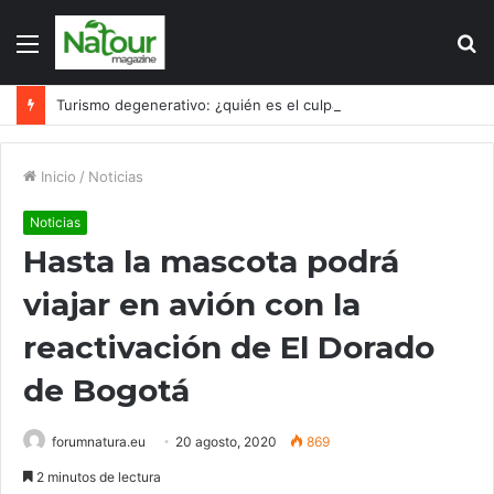
Menú
B
p
Turismo degenerativo: ¿quién es el culpable, el turismo o los turistas?
Inicio
/
Noticias
Noticias
Hasta la mascota podrá
viajar en avión con la
reactivación de El Dorado
de Bogotá
forumnatura.eu
20 agosto, 2020
869
2 minutos de lectura