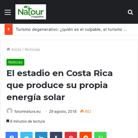
Menú
B
p
Turismo degenerativo: ¿quién es el culpable, el turismo o los turistas?
Inicio
/
Noticias
Noticias
El estadio en Costa Rica
que produce su propia
energía solar
forumnatura.eu
29 agosto, 2018
882
6 minutos de lectura
Facebook
Twitter
LinkedIn
Tumblr
Pinterest
Reddit
WhatsApp