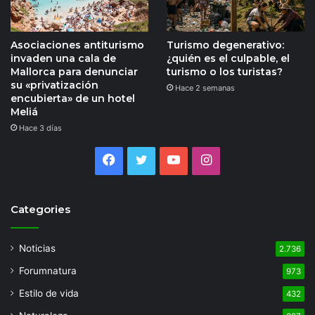
Asociaciones antiturismo
Turismo degenerativo:
invaden una cala de
¿quién es el culpable, el
Mallorca para denunciar
turismo o los turistas?
su «privatización
Hace 2 semanas
encubierta» de un hotel
Meliá
Hace 3 días
Facebook
Twitter
YouTube
Instagram
Categories
Noticias
2.736
Forumnatura
973
Estilo de vida
432