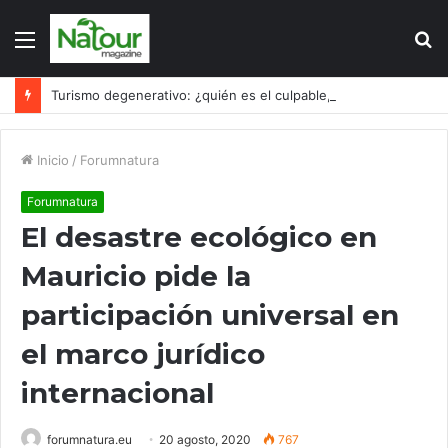
Menú
B
p
Turismo degenerativo: ¿quién es el culpable, el turismo o los turistas?
Inicio
/
Forumnatura
Forumnatura
El desastre ecológico en
Mauricio pide la
participación universal en
el marco jurídico
internacional
forumnatura.eu
20 agosto, 2020
767