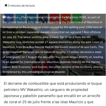
3 minutos de lectura
Facebook
Twitter
LinkedIn
Tumblr
Pinterest
Reddit
WhatsApp
Mauritius - The International Organization for Migration (IOM), as part of
the United Nations (UN) family, is supporting the Government of Mauritius in
its response to the ecological crisis caused by the spilling over 1,000 tons of
oil from a stricken Japanese-owned vessel that ran aground 1.6km offshore
on July 25. The latest satellite data reveals the oil slick from the MV
Wakashio now stretches across 27 square kilometres along the east coast of
Mauritius, from Blue Bay Marine Park to the tourist island of Ile aux Cerfs. The
government of the small island nation of roughly 1.2 million declared a state
of emergency on 7 August the day after the vessel began leaking oil, leading
to an appeal for international aid. Mauritius depends heavily on the marine-
based ‘Blue Economy’ and tourism, two pillar sectors of the economy directly
threatened by this unfolding ecological disaster.
El derrame de combustible que está produciendo el buque
petrolero MV Wakashio, un carguero de propiedad
japonesa y pabellón panameño que encalló en un arrecife
de coral el 25 de julio frente a las islas Mauricio y que