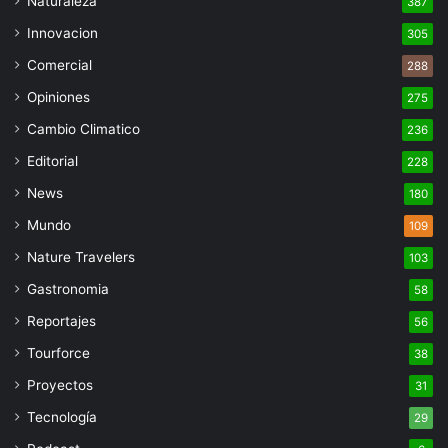
Naturaleza
387
Innovacion
305
Comercial
288
Opiniones
275
Cambio Climatico
236
Editorial
228
News
180
Mundo
109
Nature Travelers
103
Gastronomia
58
Reportajes
56
Tourforce
38
Proyectos
31
Tecnología
29