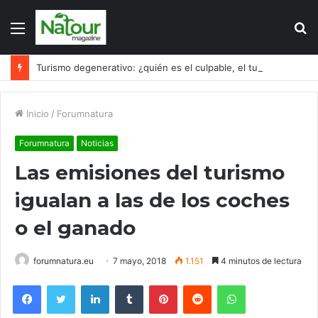
Menú
B
p
Turismo degenerativo: ¿quién es el culpable, el turismo o los turistas?
Inicio
/
Forumnatura
Forumnatura
Noticias
Las emisiones del turismo
igualan a las de los coches
o el ganado
forumnatura.eu
7 mayo, 2018
1.151
4 minutos de lectura
Facebook
Twitter
LinkedIn
Tumblr
Pinterest
Reddit
WhatsApp