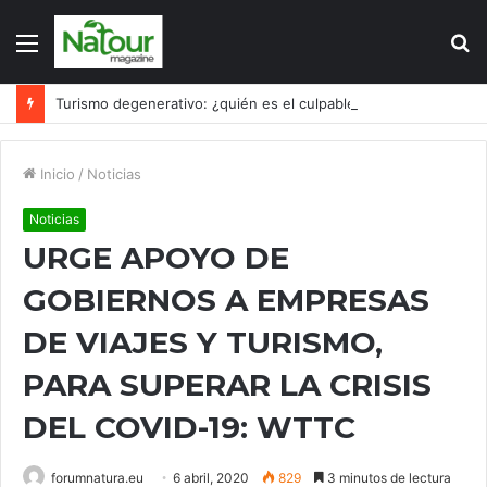
Menú
B
p
Turismo degenerativo: ¿quién es el culpable, el turismo o los turistas?
Inicio
/
Noticias
Noticias
URGE APOYO DE
GOBIERNOS A EMPRESAS
DE VIAJES Y TURISMO,
PARA SUPERAR LA CRISIS
DEL COVID-19: WTTC
forumnatura.eu
6 abril, 2020
829
3 minutos de lectura