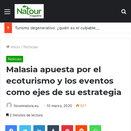
Menú
B
p
Turismo degenerativo: ¿quién es el culpable, el turismo o los turistas?
Inicio
/
Noticias
Noticias
Malasia apuesta por el
ecoturismo y los eventos
como ejes de su estrategia
forumnatura.eu
10 marzo, 2020
927
2 minutos de lectura
Facebook
Twitter
LinkedIn
Tumblr
Pinterest
Reddit
WhatsApp