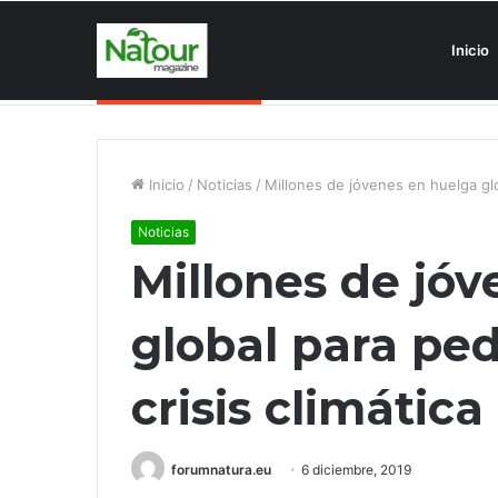
Inicio
Asociaciones antiturismo invade
Noticias de última hora
Inicio
/
Noticias
/
Millones de jóvenes en huelga glob
Noticias
Millones de jó
global para ped
crisis climática
forumnatura.eu
6 diciembre, 2019