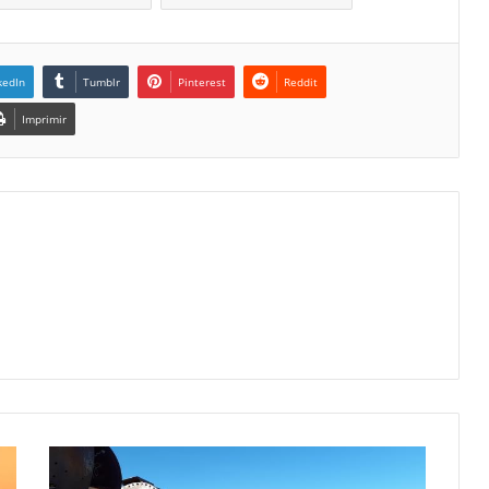
kedIn
Tumblr
Pinterest
Reddit
Imprimir