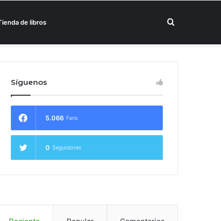
Buscar
Tienda de libros
un hotel Meliá
por
Síguenos
5.066
Fans
0
Seguidores