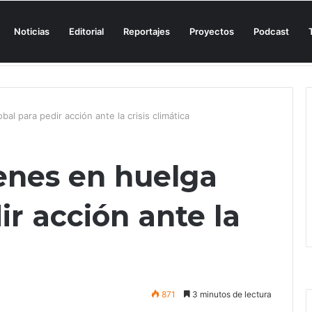
Noticias
Editorial
Reportajes
Proyectos
Podcast
n una cala de Mallorca para denunciar su «privatización encubierta» de 
al para pedir acción ante la crisis climática
venes en huelga
ir acción ante la
871
3 minutos de lectura