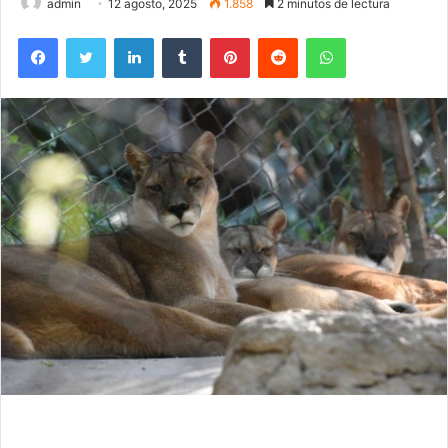
admin
12 agosto, 2025
1.858
2 minutos de lectura
Facebook
Twitter
LinkedIn
Tumblr
Pinterest
Reddit
WhatsApp