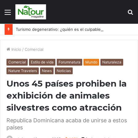
Menú
B
p
Turismo degenerativo: ¿quién es el culpable, el turismo o los turistas?
Inicio
/
Comercial
Comercial
Estilo de vida
Forumnatura
Mundo
Naturaleza
Nature Travelers
News
Noticias
Unos 45 países prohiben la
exhibición de animales
silvestres como atracción
Republica Dominicana acaba de unirse a estos
países