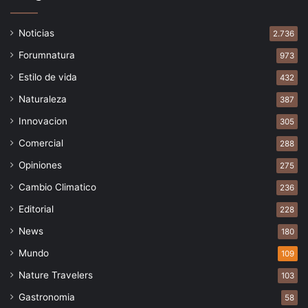
Noticias
2.736
Forumnatura
973
Estilo de vida
432
Naturaleza
387
Innovacion
305
Comercial
288
Opiniones
275
Cambio Climatico
236
Editorial
228
News
180
Mundo
109
Nature Travelers
103
Gastronomia
58