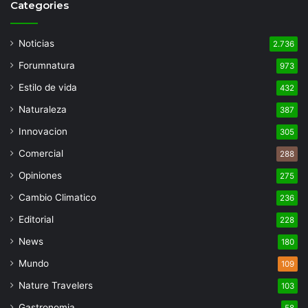
Categories
Noticias
2.736
Forumnatura
973
Estilo de vida
432
Naturaleza
387
Innovacion
305
Comercial
288
Opiniones
275
Cambio Climatico
236
Editorial
228
News
180
Mundo
109
Nature Travelers
103
Gastronomia
58