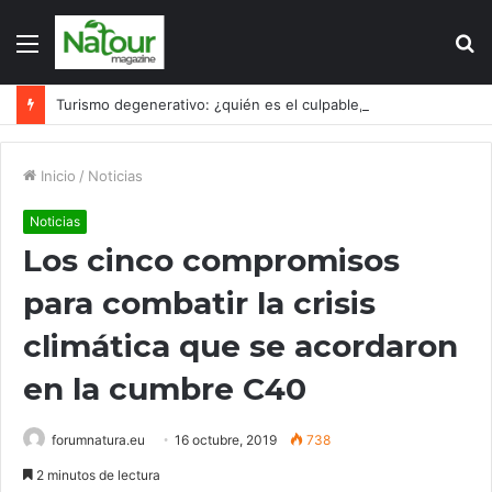
Menú
B
p
Turismo degenerativo: ¿quién es el culpable, el turismo o los turistas?
Inicio
/
Noticias
Noticias
Los cinco compromisos
para combatir la crisis
climática que se acordaron
en la cumbre C40
forumnatura.eu
16 octubre, 2019
738
2 minutos de lectura