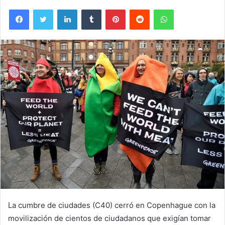
Facebook
Twitter
LinkedIn
Tumblr
Pinterest
Reddit
WhatsApp
La cumbre de ciudades (C40) cerró en Copenhague con la
movilización de cientos de ciudadanos que exigían tomar