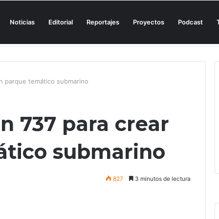
Noticias
Editorial
Reportajes
Proyectos
Podcast
n una cala de Mallorca para denunciar su «privatización encubierta» de 
un parque temático submarino
n 737 para crear
ático submarino
827
3 minutos de lectura