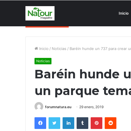
Inicio
Asociaciones antiturismo invade
Noticias de última hora
Inicio
/
Noticias
/
Baréin hunde un 737 para crear 
Noticias
Baréin hunde u
un parque tem
forumnatura.eu
29 enero, 2019
Facebook
Twitter
LinkedIn
Tumblr
Pinterest
Reddit