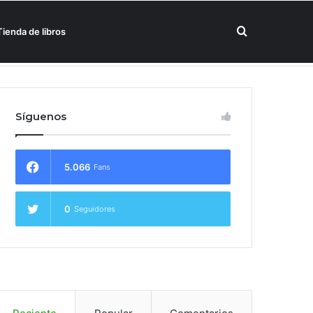
Buscar
Tienda de libros
un hotel Meliá
por
Síguenos
5.066
Fans
0
Seguidores