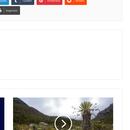
kedIn
Tumblr
Pinterest
Reddit
Imprimir