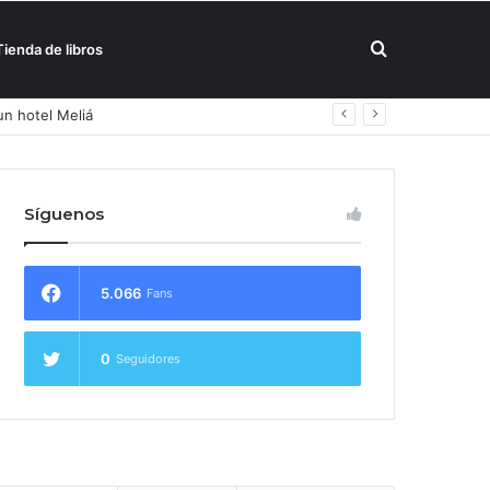
Buscar
Tienda de libros
un hotel Meliá
por
Síguenos
5.066
Fans
0
Seguidores