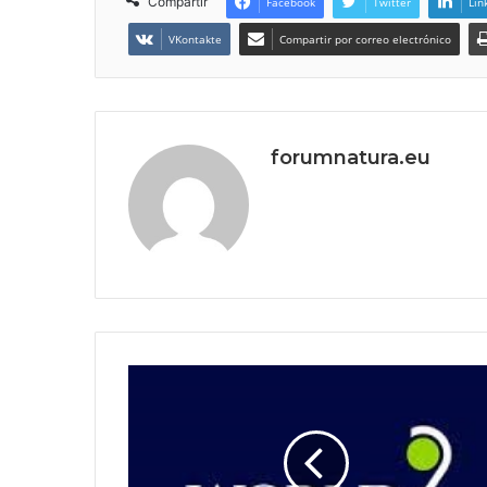
Compartir
Facebook
Twitter
Lin
VKontakte
Compartir por correo electrónico
forumnatura.eu