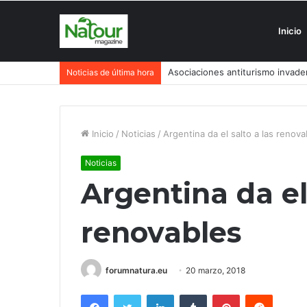
Inicio
Asociaciones antiturismo invade
Noticias de última hora
Inicio
/
Noticias
/
Argentina da el salto a las renova
Noticias
Argentina da el 
renovables
forumnatura.eu
20 marzo, 2018
Facebook
Twitter
LinkedIn
Tumblr
Pinterest
Reddit