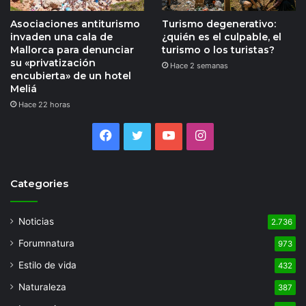
Asociaciones antiturismo
Turismo degenerativo:
invaden una cala de
¿quién es el culpable, el
Mallorca para denunciar
turismo o los turistas?
su «privatización
Hace 2 semanas
encubierta» de un hotel
Meliá
Hace 22 horas
Facebook
Twitter
YouTube
Instagram
Categories
Noticias
2.736
Forumnatura
973
Estilo de vida
432
Naturaleza
387