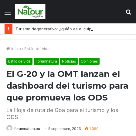
Menú
B
p
Turismo degenerativo: ¿quién es el culpable, el turismo o los turistas?
Inicio
/
Estilo de vida
Estilo de vida
Forumnatura
Noticias
Opiniones
El G-20 y la OMT lanzan el
dashboard del turismo para
que promueva los ODS
La Hoja de ruta de Goa para el turismo y los
ODS
forumnatura.eu
5 septiembre, 2023
1.050