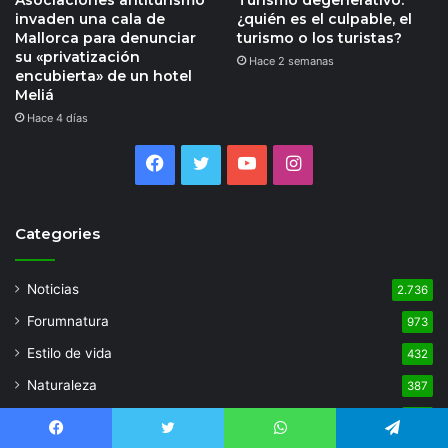
invaden una cala de
¿quién es el culpable, el
Mallorca para denunciar
turismo o los turistas?
su «privatización
Hace 2 semanas
encubierta» de un hotel
Meliá
Hace 4 días
Facebook
Twitter
YouTube
Instagram
Categories
Noticias
2.736
Forumnatura
973
Estilo de vida
432
Naturaleza
387
Innovacion
305
Facebook
Twitter
WhatsApp
Telegram