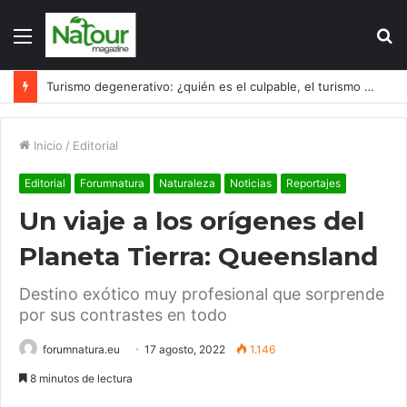
Menú
B
p
Turismo degenerativo: ¿quién es el culpable, el turismo o los turistas?
Inicio
/
Editorial
Editorial
Forumnatura
Naturaleza
Noticias
Reportajes
Un viaje a los orígenes del
Planeta Tierra: Queensland
Destino exótico muy profesional que sorprende
por sus contrastes en todo
forumnatura.eu
17 agosto, 2022
1.146
8 minutos de lectura