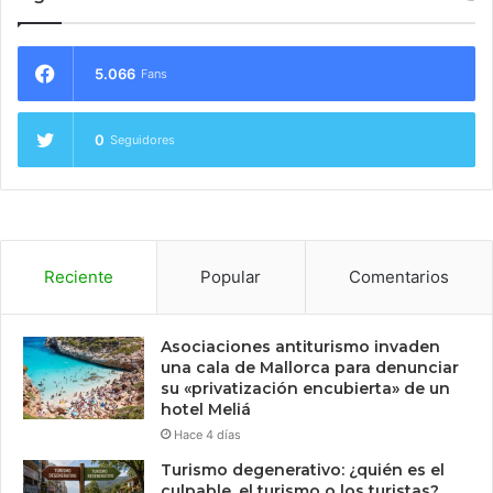
5.066
Fans
0
Seguidores
Reciente
Popular
Comentarios
Asociaciones antiturismo invaden
una cala de Mallorca para denunciar
su «privatización encubierta» de un
hotel Meliá
Hace 4 días
Turismo degenerativo: ¿quién es el
culpable, el turismo o los turistas?