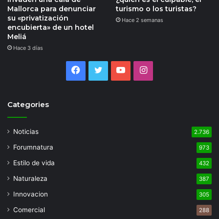
Mallorca para denunciar
turismo o los turistas?
su «privatización
Hace 2 semanas
encubierta» de un hotel
Meliá
Hace 3 días
Facebook
Twitter
YouTube
Instagram
Categories
Noticias
2.736
Forumnatura
973
Estilo de vida
432
Naturaleza
387
Innovacion
305
Comercial
288