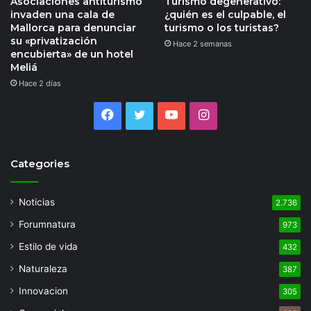
Asociaciones antiturismo
Turismo degenerativo:
invaden una cala de
¿quién es el culpable, el
Mallorca para denunciar
turismo o los turistas?
su «privatización
Hace 2 semanas
encubierta» de un hotel
Meliá
Hace 2 días
Facebook
Twitter
YouTube
Instagram
Categories
Noticias
2.736
Forumnatura
973
Estilo de vida
432
Naturaleza
387
Innovacion
305