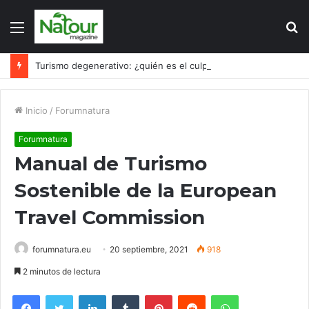
Menú
B
p
Turismo degenerativo: ¿quién es el culpable, el turismo o los turistas?
Inicio
/
Forumnatura
Forumnatura
Manual de Turismo
Sostenible de la European
Travel Commission
forumnatura.eu
20 septiembre, 2021
918
2 minutos de lectura
Facebook
Twitter
LinkedIn
Tumblr
Pinterest
Reddit
WhatsApp