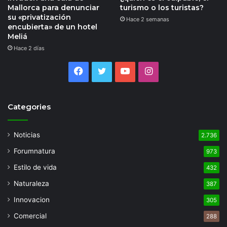
Mallorca para denunciar
turismo o los turistas?
su «privatización
Hace 2 semanas
encubierta» de un hotel
Meliá
Hace 2 días
Facebook
Twitter
YouTube
Instagram
Categories
Noticias
2.736
Forumnatura
973
Estilo de vida
432
Naturaleza
387
Innovacion
305
Comercial
288