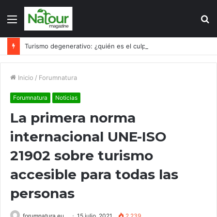
Menú
B
p
Turismo degenerativo: ¿quién es el culpable, el turismo o los turistas?
Inicio
/
Forumnatura
Forumnatura
Noticias
La primera norma
internacional UNE-ISO
21902 sobre turismo
accesible para todas las
personas
forumnatura.eu
15 julio, 2021
2.239