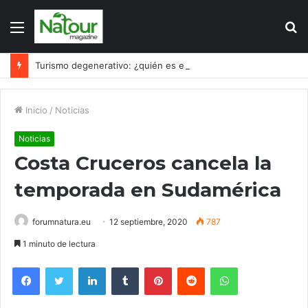
Menú
B
p
Turismo degenerativo: ¿quién es el culpable, el turismo o los turistas?
Inicio
/
Noticias
Noticias
Costa Cruceros cancela la
temporada en Sudamérica
forumnatura.eu
12 septiembre, 2020
787
1 minuto de lectura
Facebook
Twitter
LinkedIn
Tumblr
Pinterest
Reddit
WhatsApp