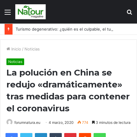
Menú
B
p
Turismo degenerativo: ¿quién es el culpable, el turismo o los turistas?
Inicio
/
Noticias
Noticias
La polución en China se
redujo «dramáticamente»
tras medidas para contener
el coronavirus
forumnatura.eu
4 marzo, 2020
774
3 minutos de lectura
Facebook
Twitter
LinkedIn
Tumblr
Pinterest
Reddit
WhatsApp