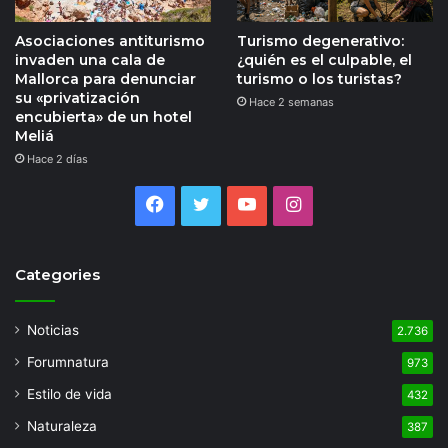
Asociaciones antiturismo
Turismo degenerativo:
invaden una cala de
¿quién es el culpable, el
Mallorca para denunciar
turismo o los turistas?
su «privatización
Hace 2 semanas
encubierta» de un hotel
Meliá
Hace 2 días
Facebook
Twitter
YouTube
Instagram
Categories
Noticias
2.736
Forumnatura
973
Estilo de vida
432
Naturaleza
387