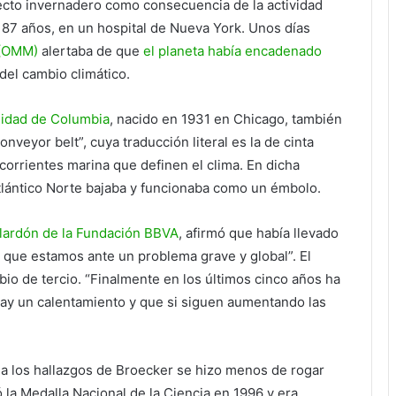
ecto invernadero como consecuencia de la actividad
s 87 años, en un hospital de Nueva York. Unos días
 (OMM)
alertaba de que
el planeta había encadenado
del cambio climático.
sidad de Columbia
, nacido en 1931 en Chicago, también
onveyor belt”, cuya traducción literal es la de cinta
 corrientes marina que definen el clima. En dicha
 Atlántico Norte bajaba y funcionaba como un émbolo.
alardón de la Fundación BBVA
, afirmó que había llevado
que estamos ante un problema grave y global”. El
bio de tercio. “Finalmente en los últimos cinco años ha
hay un calentamiento y que si siguen aumentando las
a los hallazgos de Broecker se hizo menos de rogar
ó la Medalla Nacional de la Ciencia en 1996 y era