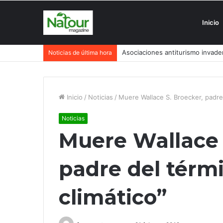
Inicio
Asociaciones antiturismo invade
Noticias de última hora
Inicio
/
Noticias
/
Muere Wallace S. Broecker, padre
Noticias
Muere Wallace 
padre del térm
climático”