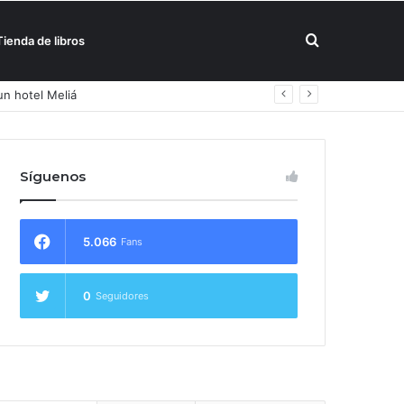
Buscar
Tienda de libros
un hotel Meliá
por
Síguenos
5.066
Fans
0
Seguidores