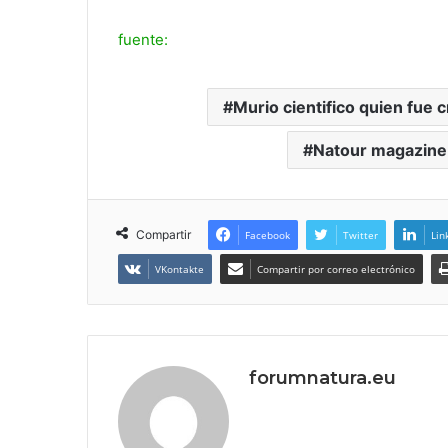
fuente:
Murio cientifico quien fue 
Natour magazine
Compartir
Facebook
Twitter
Lin
VKontakte
Compartir por correo electrónico
forumnatura.eu