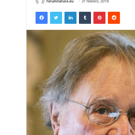
forumnatura.eu
21 febrero, 2019
Facebook
Twitter
LinkedIn
Tumblr
Pinterest
Reddit