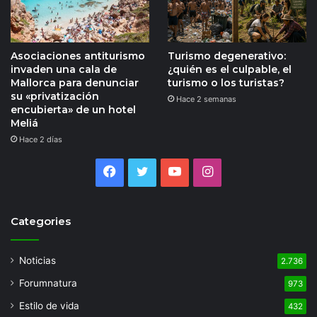
Asociaciones antiturismo
Turismo degenerativo:
invaden una cala de
¿quién es el culpable, el
Mallorca para denunciar
turismo o los turistas?
su «privatización
Hace 2 semanas
encubierta» de un hotel
Meliá
Hace 2 días
Facebook
Twitter
YouTube
Instagram
Categories
Noticias
2.736
Forumnatura
973
Estilo de vida
432