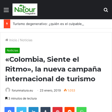
Menú
B
p
Turismo degenerativo: ¿quién es el culpable, el turismo o los turistas?
Inicio
/
Noticias
Noticias
«Colombia, Siente el
Ritmo», la nueva campaña
internacional de turismo
forumnatura.eu
23 enero, 2019
1.053
3 minutos de lectura
Facebook
Twitter
LinkedIn
Tumblr
Pinterest
Reddit
WhatsApp