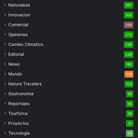
Naturaleza
387
Innovacion
305
Comercial
288
Opiniones
275
Cambio Climatico
236
Editorial
228
News
180
Mundo
109
Nature Travelers
103
Gastronomia
58
Reportajes
56
Tourforce
38
Proyectos
31
Tecnología
29