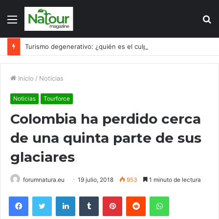
Menú
B
p
Turismo degenerativo: ¿quién es el culpable, el turismo o los turistas?
Inicio
/
Noticias
Noticias
Tourforce
Colombia ha perdido cerca
de una quinta parte de sus
glaciares
forumnatura.eu
19 julio, 2018
953
1 minuto de lectura
Facebook
Twitter
LinkedIn
Tumblr
Pinterest
Reddit
WhatsApp