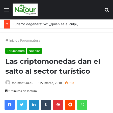
Menú
B
p
Turismo degenerativo: ¿quién es el culpable, el turismo o los turistas?
Inicio
/
Forumnatura
Forumnatura
Noticias
Las criptomonedas dan el
salto al sector turístico
forumnatura.eu
27 marzo, 2018
819
2 minutos de lectura
Facebook
Twitter
LinkedIn
Tumblr
Pinterest
Reddit
WhatsApp