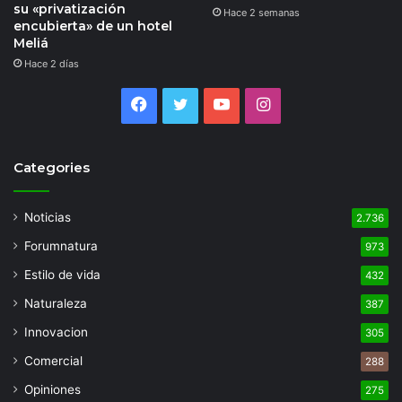
su «privatización
Hace 2 semanas
encubierta» de un hotel
Meliá
Hace 2 días
Facebook
Twitter
YouTube
Instagram
Categories
Noticias
2.736
Forumnatura
973
Estilo de vida
432
Naturaleza
387
Innovacion
305
Comercial
288
Opiniones
275