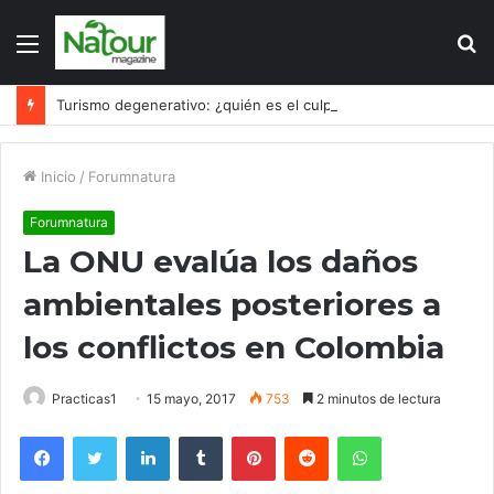
Menú
B
p
Turismo degenerativo: ¿quién es el culpable, el turismo o los turistas?
Inicio
/
Forumnatura
Forumnatura
La ONU evalúa los daños
ambientales posteriores a
los conflictos en Colombia
Practicas1
15 mayo, 2017
753
2 minutos de lectura
Facebook
Twitter
LinkedIn
Tumblr
Pinterest
Reddit
WhatsApp