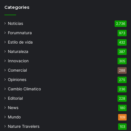
Categories
Noticias
2.736
Forumnatura
973
Estilo de vida
432
Naturaleza
387
Innovacion
305
Comercial
288
Opiniones
275
Cambio Climatico
236
Editorial
228
News
180
Mundo
109
Nature Travelers
103