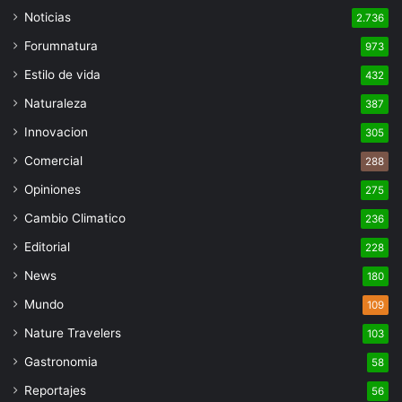
Noticias
2.736
Forumnatura
973
Estilo de vida
432
Naturaleza
387
Innovacion
305
Comercial
288
Opiniones
275
Cambio Climatico
236
Editorial
228
News
180
Mundo
109
Nature Travelers
103
Gastronomia
58
Reportajes
56