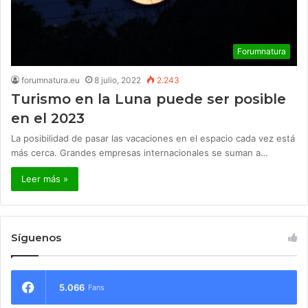
Forumnatura
forumnatura.eu
8 julio, 2022
2.243
Turismo en la Luna puede ser posible
en el 2023
La posibilidad de pasar las vacaciones en el espacio cada vez está
más cerca. Grandes empresas internacionales se suman a…
Leer más »
Síguenos
5.066
Fans