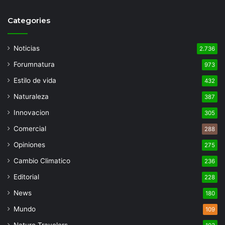
Categories
Noticias
2.736
Forumnatura
973
Estilo de vida
432
Naturaleza
387
Innovacion
305
Comercial
288
Opiniones
275
Cambio Climatico
236
Editorial
228
News
180
Mundo
109
Nature Travelers