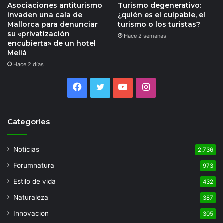
Asociaciones antiturismo
Turismo degenerativo:
invaden una cala de
¿quién es el culpable, el
Mallorca para denunciar
turismo o los turistas?
su «privatización
Hace 2 semanas
encubierta» de un hotel
Meliá
Hace 2 días
Facebook
Twitter
YouTube
Instagram
Categories
Noticias
2.736
Forumnatura
973
Estilo de vida
432
Naturaleza
387
Innovacion
305