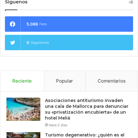
Síguenos
5.066
Fans
0
Seguidores
Reciente
Popular
Comentarios
Asociaciones antiturismo invaden
una cala de Mallorca para denunciar
su «privatización encubierta» de un
hotel Meliá
Hace 2 días
Turismo degenerativo: ¿quién es el