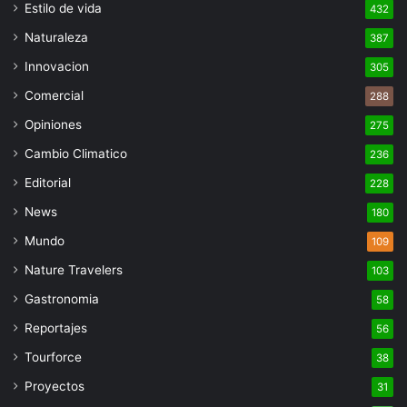
Estilo de vida
432
Naturaleza
387
Innovacion
305
Comercial
288
Opiniones
275
Cambio Climatico
236
Editorial
228
News
180
Mundo
109
Nature Travelers
103
Gastronomia
58
Reportajes
56
Tourforce
38
Proyectos
31