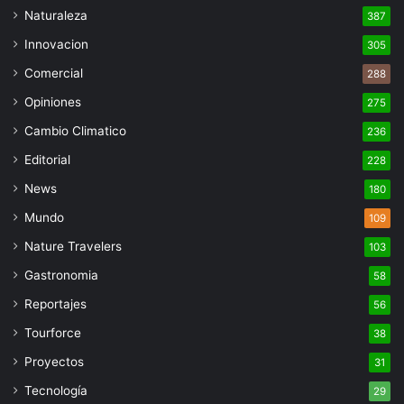
Naturaleza
387
Innovacion
305
Comercial
288
Opiniones
275
Cambio Climatico
236
Editorial
228
News
180
Mundo
109
Nature Travelers
103
Gastronomia
58
Reportajes
56
Tourforce
38
Proyectos
31
Tecnología
29