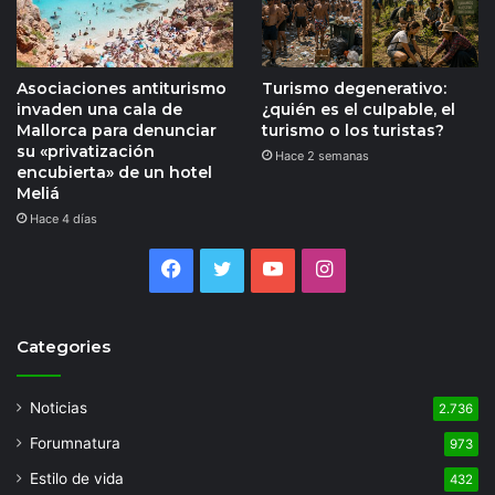
Asociaciones antiturismo
Turismo degenerativo:
invaden una cala de
¿quién es el culpable, el
Mallorca para denunciar
turismo o los turistas?
su «privatización
Hace 2 semanas
encubierta» de un hotel
Meliá
Hace 4 días
Facebook
Twitter
YouTube
Instagram
Categories
Noticias
2.736
Forumnatura
973
Estilo de vida
432