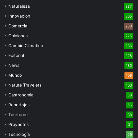
Naturaleza
387
Innovacion
305
Comercial
288
Opiniones
275
Cambio Climatico
236
Editorial
228
News
180
Mundo
109
Nature Travelers
103
Gastronomia
58
Reportajes
56
Tourforce
38
Proyectos
31
Tecnología
29