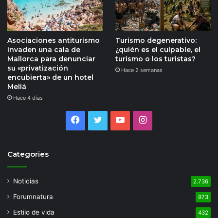
Asociaciones antiturismo
Turismo degenerativo:
invaden una cala de
¿quién es el culpable, el
Mallorca para denunciar
turismo o los turistas?
su «privatización
Hace 2 semanas
encubierta» de un hotel
Meliá
Hace 4 días
Facebook
Twitter
YouTube
Instagram
Categories
Noticias
2.736
Forumnatura
973
Estilo de vida
432