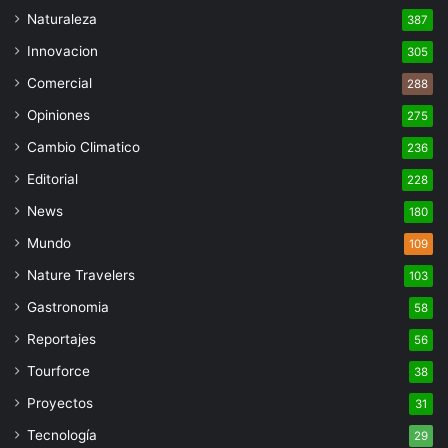
Naturaleza
387
Innovacion
305
Comercial
288
Opiniones
275
Cambio Climatico
236
Editorial
228
News
180
Mundo
109
Nature Travelers
103
Gastronomia
58
Reportajes
56
Tourforce
38
Proyectos
31
Tecnología
29