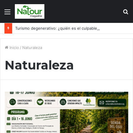
Menú
B
p
Turismo degenerativo: ¿quién es el culpable, el turismo o los turistas?
Inicio
/
Naturaleza
Naturaleza