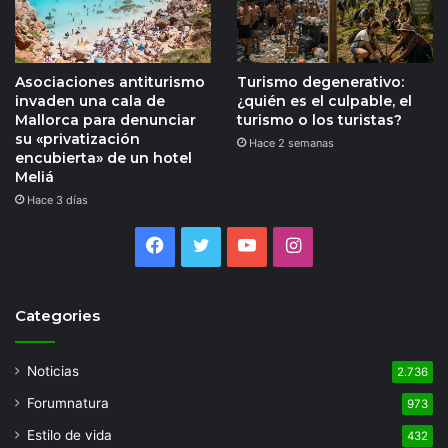
Asociaciones antiturismo
Turismo degenerativo:
invaden una cala de
¿quién es el culpable, el
Mallorca para denunciar
turismo o los turistas?
su «privatización
Hace 2 semanas
encubierta» de un hotel
Meliá
Hace 3 días
Facebook
Twitter
YouTube
Instagram
Categories
Noticias
2.736
Forumnatura
973
Estilo de vida
432